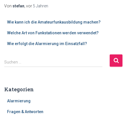
Von
stefan
, vor
5 Jahren
Wie kann ich die Amateurfunkausbildung machen?
Welche Art von Funkstationen werden verwendet?
Wie erfolgt die Alarmierung im Einsatzfall?
S
Suchen …
u
c
h
e
Kategorien
n
n
Alarmierung
a
c
Fragen & Antworten
h
: